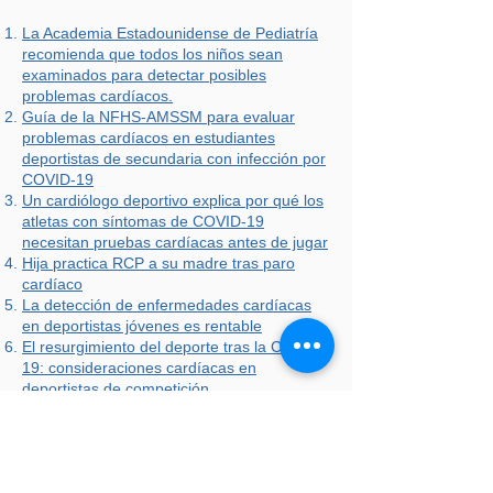
La Academia Estadounidense de Pediatría
recomienda que todos los niños sean
examinados para detectar posibles
problemas cardíacos.
Guía de la NFHS-AMSSM para evaluar
problemas cardíacos en estudiantes
deportistas de secundaria con infección por
COVID-19
Un cardiólogo deportivo explica por qué los
atletas con síntomas de COVID-19
necesitan pruebas cardíacas antes de jugar
Hija practica RCP a su madre tras paro
cardíaco
La detección de enfermedades cardíacas
en deportistas jóvenes es rentable
El resurgimiento del deporte tras la COVID-
19: consideraciones cardíacas en
deportistas de competición
Los electrocardiogramas muestran valor en
las pruebas de los atletas universitarios
El niño de Nueva York no tenía condiciones
subyacentes; 5 días después estaba